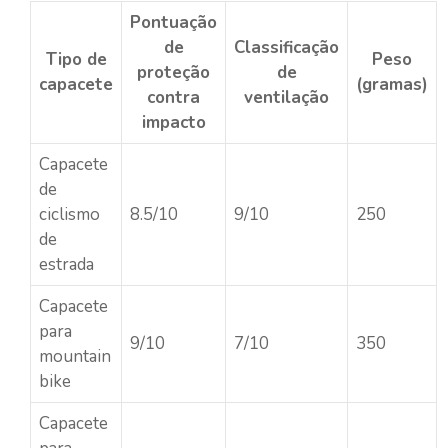
Pontuação
de
Classificação
Tipo de
Peso
proteção
de
capacete
(gramas)
contra
ventilação
impacto
Capacete
de
ciclismo
8.5/10
9/10
250
de
estrada
Capacete
para
9/10
7/10
350
mountain
bike
Capacete