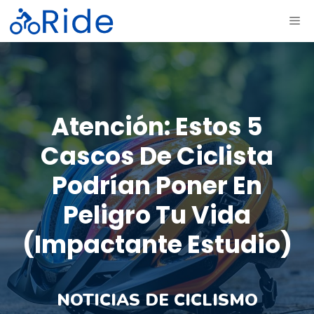
Saltar
ME
al
contenido
Atención: Estos 5
Cascos De Ciclista
Podrían Poner En
Peligro Tu Vida
(impactante Estudio)
NOTICIAS DE CICLISMO