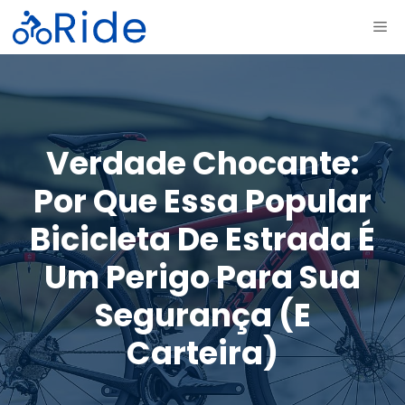
Saltar
ME
para
o
conteúdo
Verdade Chocante:
Por Que Essa Popular
Bicicleta De Estrada É
Um Perigo Para Sua
Segurança (e
Carteira)