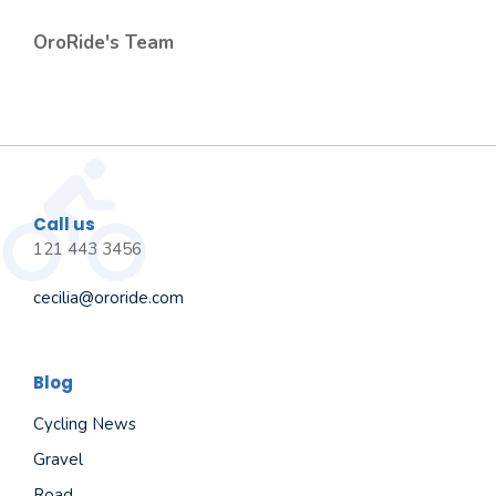
OroRide's Team
Call us
121 443 3456
cecilia@ororide.com
Blog
Cycling News
Gravel
Road