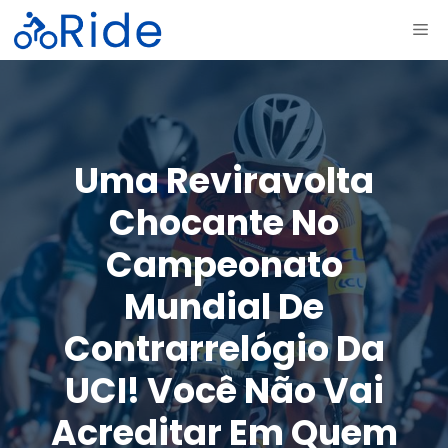
Saltar
ME
para
o
conteúdo
Uma Reviravolta
Chocante No
Campeonato
Mundial De
Contrarrelógio Da
UCI! Você Não Vai
Acreditar Em Quem