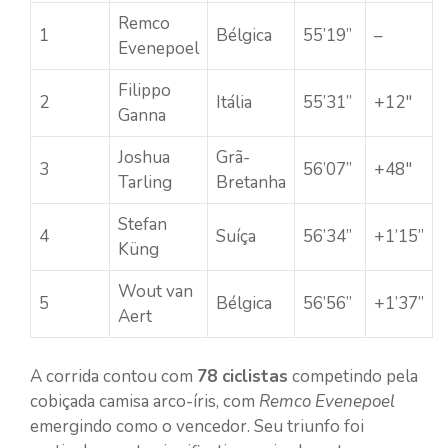
Remco
1
Bélgica
55’19”
–
Evenepoel
Filippo
2
Itália
55’31”
+12″
Ganna
Joshua
Grã-
3
56’07”
+48″
Tarling
Bretanha
Stefan
4
Suíça
56’34”
+1’15”
Küng
Wout van
5
Bélgica
56’56”
+1’37”
Aert
A corrida contou com
78 ciclistas
competindo pela
cobiçada camisa arco-íris, com
Remco Evenepoel
emergindo como o vencedor. Seu triunfo foi