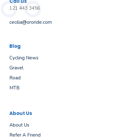
Call us
121 443 3456
cecilia@ororide.com
Blog
Cycling News
Gravel
Road
MTB
About Us
About Us
Refer A Friend