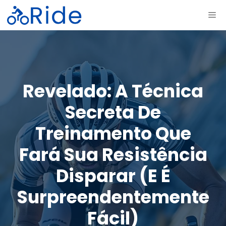
Saltar
ME
para
o
conteúdo
Revelado: A Técnica
Secreta De
Treinamento Que
Fará Sua Resistência
Disparar (e É
Surpreendentemente
Fácil)