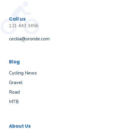
Call us
121 443 3456
cecilia@ororide.com
Blog
Cycling News
Gravel
Road
MTB
About Us