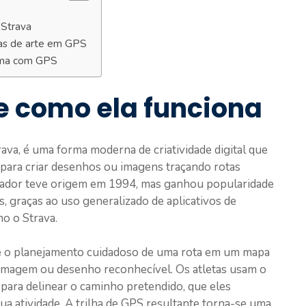
 Strava
mas de arte em GPS
rima com GPS
 e como ela funciona
va, é uma forma moderna de criatividade digital que
para criar desenhos ou imagens traçando rotas
novador teve origem em 1994, mas ganhou popularidade
os, graças ao uso generalizado de aplicativos de
o o Strava.
ve o planejamento cuidadoso de uma rota em um mapa
 imagem ou desenho reconhecível. Os atletas usam o
para delinear o caminho pretendido, que eles
a atividade. A trilha de GPS resultante torna-se uma