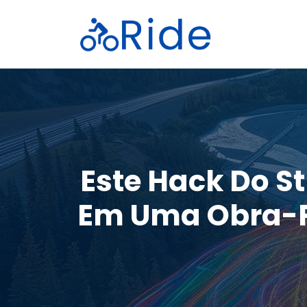
Saltar
para
o
conteúdo
Este Hack Do S
Em Uma Obra-Pr