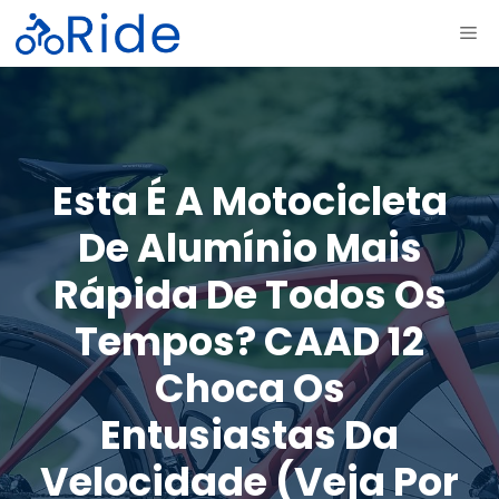
Saltar
ME
para
o
conteúdo
Esta É A Motocicleta
De Alumínio Mais
Rápida De Todos Os
Tempos? CAAD 12
Choca Os
Entusiastas Da
Velocidade (veja Por