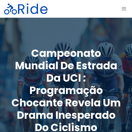
Saltar
ME
para
o
conteúdo
Campeonato
Mundial De Estrada
Da UCI :
Programação
Chocante Revela Um
Drama Inesperado
Do Ciclismo