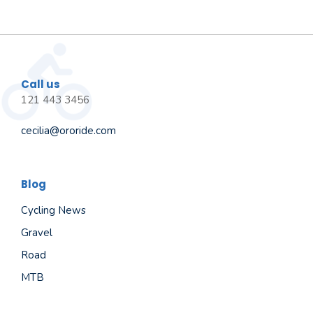
Call us
121 443 3456
cecilia@ororide.com
Blog
Cycling News
Gravel
Road
MTB