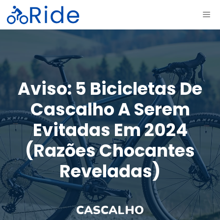
Saltar
ME
para
o
conteúdo
Aviso: 5 Bicicletas De
Cascalho A Serem
Evitadas Em 2024
(razões Chocantes
Reveladas)
CASCALHO