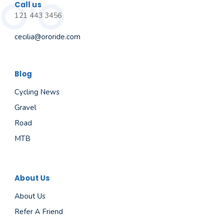
Call us
121 443 3456
cecilia@ororide.com
Blog
Cycling News
Gravel
Road
MTB
About Us
About Us
Refer A Friend