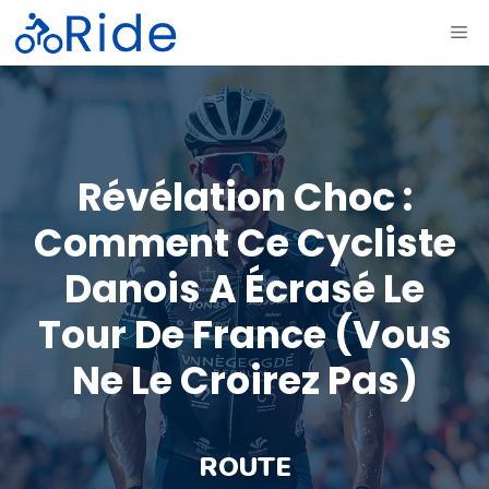
Aller
ME
au
contenu
Révélation Choc :
Comment Ce Cycliste
Danois A Écrasé Le
Tour De France (vous
Ne Le Croirez Pas)
ROUTE