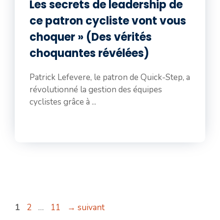
Les secrets de leadership de
ce patron cycliste vont vous
choquer » (Des vérités
choquantes révélées)
Patrick Lefevere, le patron de Quick-Step, a
révolutionné la gestion des équipes
cyclistes grâce à ...
Page
Page
Page
1
2
…
11
→
suivant