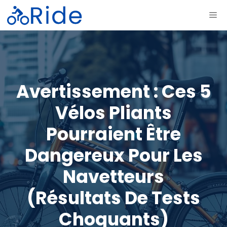
Aller
ME
au
contenu
Avertissement : Ces 5
Vélos Pliants
Pourraient Être
Dangereux Pour Les
Navetteurs
(résultats De Tests
Choquants)