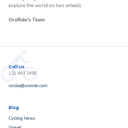
explore the world on two wheels.
OroRide's Team
Call us
121 443 3456
cecilia@ororide.com
Blog
Cycling News
Gravel