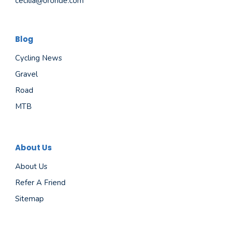
cecilia@ororide.com
Blog
Cycling News
Gravel
Road
MTB
About Us
About Us
Refer A Friend
Sitemap