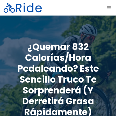
Saltar
ME
al
contenido
¿Quemar 832
Calorías/hora
Pedaleando? Este
Sencillo Truco Te
Sorprenderá (y
Derretirá Grasa
Rápidamente)