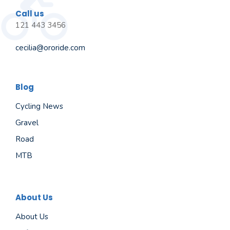
Call us
121 443 3456
cecilia@ororide.com
Blog
Cycling News
Gravel
Road
MTB
About Us
About Us