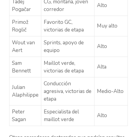
Tadej
CG, montaña, joven
Alto
Pogačar
corredor
Primož
Favorito GC,
Muy alto
Roglič
victorias de etapa
Wout van
Sprints, apoyo de
Alto
Aert
equipo
Sam
Maillot verde,
Alta
Bennett
victorias de etapa
Conducción
Julian
agresiva, victorias de
Medio-Alto
Alaphilippe
etapa
Peter
Especialista del
Alto
Sagan
maillot verde