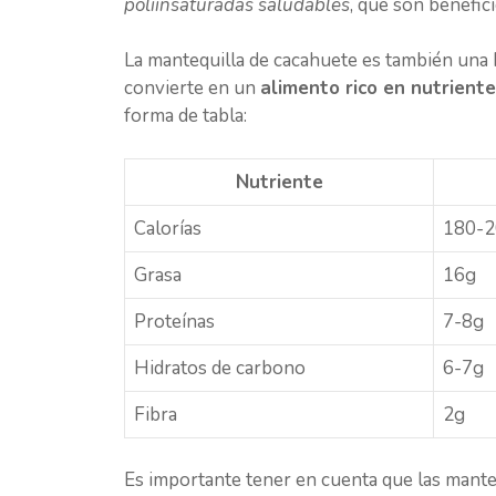
poliinsaturadas saludables
, que son benefici
La mantequilla de cacahuete es también una b
convierte en un
alimento rico en nutrient
forma de tabla:
Nutriente
Calorías
180-2
Grasa
16g
Proteínas
7-8g
Hidratos de carbono
6-7g
Fibra
2g
Es importante tener en cuenta que las mant